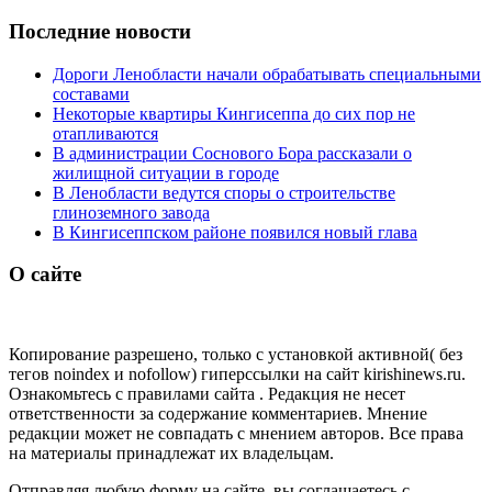
Последние новости
Дороги Ленобласти начали обрабатывать специальными
составами
Некоторые квартиры Кингисеппа до сих пор не
отапливаются
В администрации Соснового Бора рассказали о
жилищной ситуации в городе
В Ленобласти ведутся споры о строительстве
глиноземного завода
В Кингисеппском районе появился новый глава
О сайте
Копирование разрешено, только с установкой активной( без
тегов noindex и nofollow) гиперссылки на сайт kirishinews.ru.
Ознакомьтесь с правилами сайта . Редакция не несет
ответственности за содержание комментариев. Мнение
редакции может не совпадать с мнением авторов. Все права
на материалы принадлежат их владельцам.
Отправляя любую форму на сайте, вы соглашаетесь с