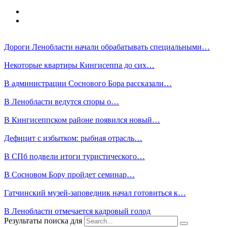
Дороги Ленобласти начали обрабатывать специальными…
Некоторые квартиры Кингисеппа до сих…
В администрации Соснового Бора рассказали…
В Ленобласти ведутся споры о…
В Кингисеппском районе появился новый…
Дефицит с избытком: рыбная отрасль…
В СПб подвели итоги туристического…
В Сосновом Бору пройдет семинар…
Гатчинский музей-заповедник начал готовиться к…
В Ленобласти отмечается кадровый голод
Результаты поиска для