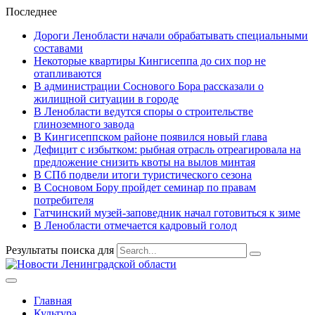
Последнее
Дороги Ленобласти начали обрабатывать специальными
составами
Некоторые квартиры Кингисеппа до сих пор не
отапливаются
В администрации Соснового Бора рассказали о
жилищной ситуации в городе
В Ленобласти ведутся споры о строительстве
глиноземного завода
В Кингисеппском районе появился новый глава
Дефицит с избытком: рыбная отрасль отреагировала на
предложение снизить квоты на вылов минтая
В СПб подвели итоги туристического сезона
В Сосновом Бору пройдет семинар по правам
потребителя
Гатчинский музей-заповедник начал готовиться к зиме
В Ленобласти отмечается кадровый голод
Результаты поиска для
Главная
Культура