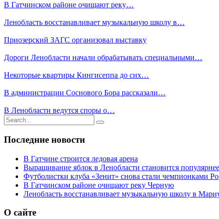
В Гатчинском районе очищают реку…
Ленобласть восстанавливает музыкальную школу в…
Приозерский ЗАГС организовал выставку
Дороги Ленобласти начали обрабатывать специальными…
Некоторые квартиры Кингисеппа до сих…
В администрации Соснового Бора рассказали…
В Ленобласти ведутся споры о…
Результаты
поиска
для
Последние новости
В Гатчине строится ледовая арена
Выращивание яблок в Ленобласти становится популярне
Футболистки клуба «Зенит» снова стали чемпионками Р
В Гатчинском районе очищают реку Черную
Ленобласть восстанавливает музыкальную школу в Мари
О сайте