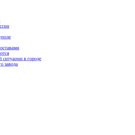
е
оссии
уполе
составами
ются
 ситуации в городе
о завода