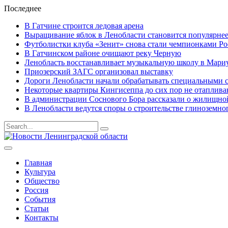
Последнее
В Гатчине строится ледовая арена
Выращивание яблок в Ленобласти становится популярне
Футболистки клуба «Зенит» снова стали чемпионками Р
В Гатчинском районе очищают реку Черную
Ленобласть восстанавливает музыкальную школу в Мари
Приозерский ЗАГС организовал выставку
Дороги Ленобласти начали обрабатывать специальными 
Некоторые квартиры Кингисеппа до сих пор не отаплива
В администрации Соснового Бора рассказали о жилищной
В Ленобласти ведутся споры о строительстве глиноземног
Результаты
поиска
для
Главная
Культура
Общество
Россия
События
Статьи
Контакты