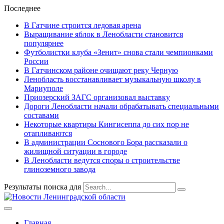
Последнее
В Гатчине строится ледовая арена
Выращивание яблок в Ленобласти становится
популярнее
Футболистки клуба «Зенит» снова стали чемпионками
России
В Гатчинском районе очищают реку Черную
Ленобласть восстанавливает музыкальную школу в
Мариуполе
Приозерский ЗАГС организовал выставку
Дороги Ленобласти начали обрабатывать специальными
составами
Некоторые квартиры Кингисеппа до сих пор не
отапливаются
В администрации Соснового Бора рассказали о
жилищной ситуации в городе
В Ленобласти ведутся споры о строительстве
глиноземного завода
Результаты поиска для
Главная