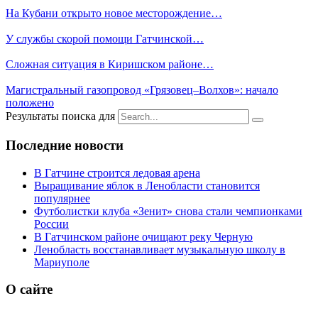
На Кубани открыто новое месторождение…
У службы скорой помощи Гатчинской…
Сложная ситуация в Киришском районе…
Магистральный газопровод «Грязовец–Волхов»: начало
положено
Результаты поиска для
Последние новости
В Гатчине строится ледовая арена
Выращивание яблок в Ленобласти становится
популярнее
Футболистки клуба «Зенит» снова стали чемпионками
России
В Гатчинском районе очищают реку Черную
Ленобласть восстанавливает музыкальную школу в
Мариуполе
О сайте