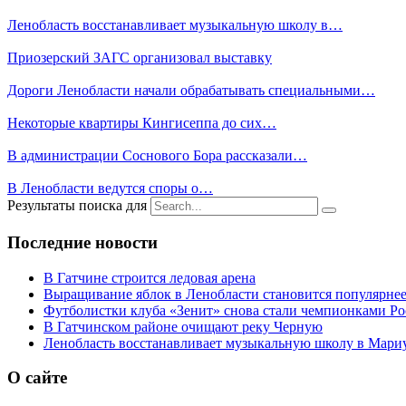
Ленобласть восстанавливает музыкальную школу в…
Приозерский ЗАГС организовал выставку
Дороги Ленобласти начали обрабатывать специальными…
Некоторые квартиры Кингисеппа до сих…
В администрации Соснового Бора рассказали…
В Ленобласти ведутся споры о…
Результаты поиска для
Последние новости
В Гатчине строится ледовая арена
Выращивание яблок в Ленобласти становится популярне
Футболистки клуба «Зенит» снова стали чемпионками Р
В Гатчинском районе очищают реку Черную
Ленобласть восстанавливает музыкальную школу в Мари
О сайте