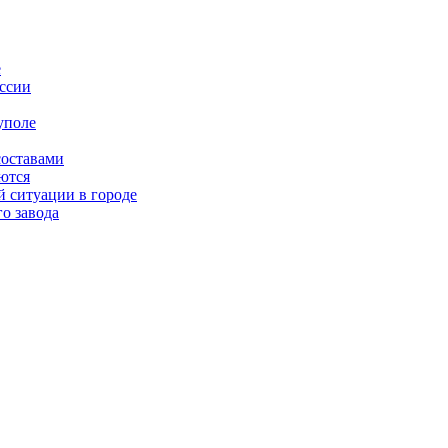
е
оссии
уполе
составами
ются
 ситуации в городе
о завода