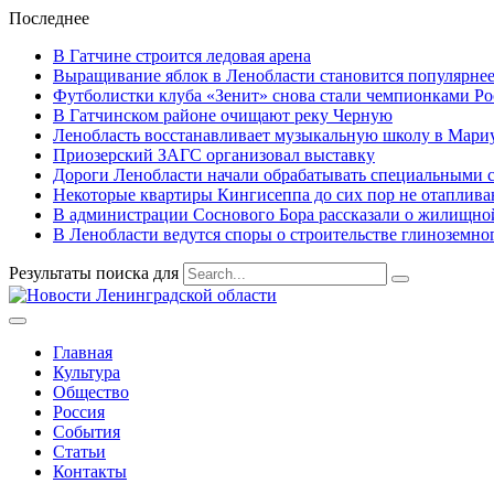
Последнее
В Гатчине строится ледовая арена
Выращивание яблок в Ленобласти становится популярне
Футболистки клуба «Зенит» снова стали чемпионками Р
В Гатчинском районе очищают реку Черную
Ленобласть восстанавливает музыкальную школу в Мари
Приозерский ЗАГС организовал выставку
Дороги Ленобласти начали обрабатывать специальными 
Некоторые квартиры Кингисеппа до сих пор не отаплива
В администрации Соснового Бора рассказали о жилищной
В Ленобласти ведутся споры о строительстве глиноземног
Результаты поиска для
Главная
Культура
Общество
Россия
События
Статьи
Контакты