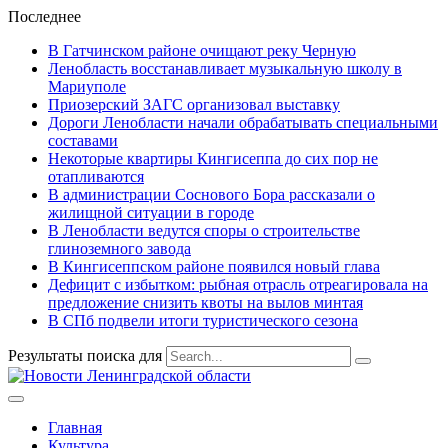
Последнее
В Гатчинском районе очищают реку Черную
Ленобласть восстанавливает музыкальную школу в
Мариуполе
Приозерский ЗАГС организовал выставку
Дороги Ленобласти начали обрабатывать специальными
составами
Некоторые квартиры Кингисеппа до сих пор не
отапливаются
В администрации Соснового Бора рассказали о
жилищной ситуации в городе
В Ленобласти ведутся споры о строительстве
глиноземного завода
В Кингисеппском районе появился новый глава
Дефицит с избытком: рыбная отрасль отреагировала на
предложение снизить квоты на вылов минтая
В СПб подвели итоги туристического сезона
Результаты поиска для
Главная
Культура