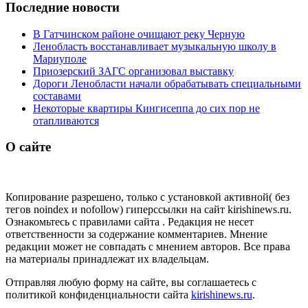
Последние новости
В Гатчинском районе очищают реку Черную
Ленобласть восстанавливает музыкальную школу в
Мариуполе
Приозерский ЗАГС организовал выставку
Дороги Ленобласти начали обрабатывать специальными
составами
Некоторые квартиры Кингисеппа до сих пор не
отапливаются
О сайте
Копирование разрешено, только с установкой активной( без
тегов noindex и nofollow) гиперссылки на сайт kirishinews.ru.
Ознакомьтесь с правилами сайта . Редакция не несет
ответственности за содержание комментариев. Мнение
редакции может не совпадать с мнением авторов. Все права
на материалы принадлежат их владельцам.
Отправляя любую форму на сайте, вы соглашаетесь с
политикой конфиденциальности сайта
kirishinews.ru
.