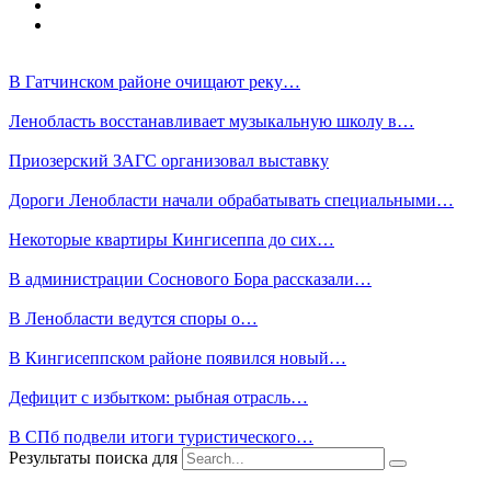
В Гатчинском районе очищают реку…
Ленобласть восстанавливает музыкальную школу в…
Приозерский ЗАГС организовал выставку
Дороги Ленобласти начали обрабатывать специальными…
Некоторые квартиры Кингисеппа до сих…
В администрации Соснового Бора рассказали…
В Ленобласти ведутся споры о…
В Кингисеппском районе появился новый…
Дефицит с избытком: рыбная отрасль…
В СПб подвели итоги туристического…
Результаты поиска для