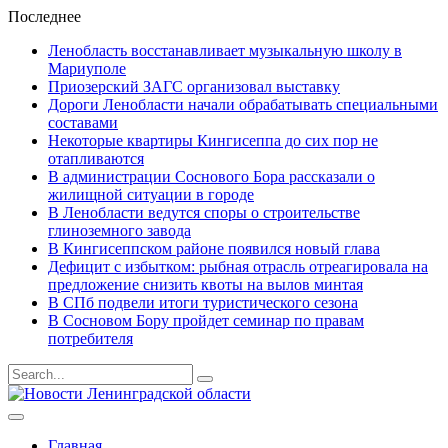
Последнее
Ленобласть восстанавливает музыкальную школу в
Мариуполе
Приозерский ЗАГС организовал выставку
Дороги Ленобласти начали обрабатывать специальными
составами
Некоторые квартиры Кингисеппа до сих пор не
отапливаются
В администрации Соснового Бора рассказали о
жилищной ситуации в городе
В Ленобласти ведутся споры о строительстве
глиноземного завода
В Кингисеппском районе появился новый глава
Дефицит с избытком: рыбная отрасль отреагировала на
предложение снизить квоты на вылов минтая
В СПб подвели итоги туристического сезона
В Сосновом Бору пройдет семинар по правам
потребителя
Результаты
поиска
для
Главная