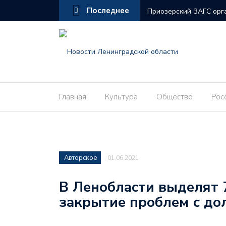
Последнее
Приозерский ЗАГС орг
Дороги Ленобласти на
Некоторые квартиры К
В администрации Сосн
городе
Главная
Культура
Общество
Рос
В Ленобласти ведутся 
В Кингисеппском район
Авторское
01.06.2021
Дефицит с избытком: 
снизить квоты на выло
В Ленобласти выделят 
закрытие проблем с до
В СПб подвели итоги т
В Сосновом Бору прой