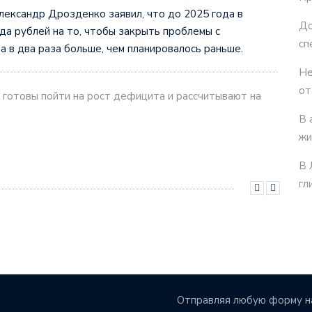
ександр Дрозденко заявил, что до 2025 года в
До
ведник начал готовиться к зиме
да рублей на то, чтобы закрыть проблемы с
сп
а в два раза больше, чем планировалось раньше.
Не
от
и готовы пойти на рост дефицита и рассчитывают на
В 
жи
В 
гл
Отправляя любую форму на