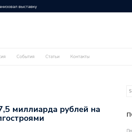
анизовал выставку
чали обрабатывать специальными составами
ингисеппа до сих пор не отапливаются
ового Бора рассказали о жилищной ситуации в
сия
События
Статьи
Контакты
споры о строительстве глиноземного завода
е появился новый глава
рыбная отрасль отреагировала на предложение
в минтая
7,5 миллиарда рублей на
П
лгостроями
уристического сезона
дет семинар по правам потребителя
Пр