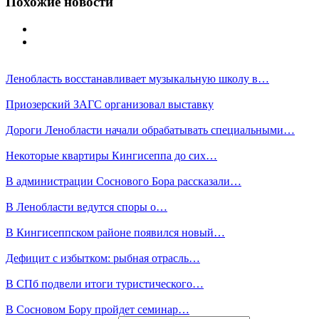
Похожие новости
Ленобласть восстанавливает музыкальную школу в…
Приозерский ЗАГС организовал выставку
Дороги Ленобласти начали обрабатывать специальными…
Некоторые квартиры Кингисеппа до сих…
В администрации Соснового Бора рассказали…
В Ленобласти ведутся споры о…
В Кингисеппском районе появился новый…
Дефицит с избытком: рыбная отрасль…
В СПб подвели итоги туристического…
В Сосновом Бору пройдет семинар…