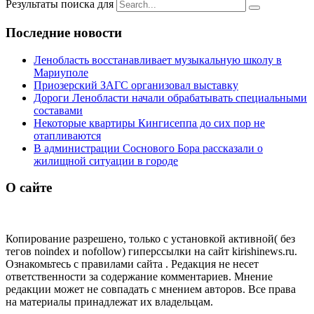
Результаты поиска для
Последние новости
Ленобласть восстанавливает музыкальную школу в
Мариуполе
Приозерский ЗАГС организовал выставку
Дороги Ленобласти начали обрабатывать специальными
составами
Некоторые квартиры Кингисеппа до сих пор не
отапливаются
В администрации Соснового Бора рассказали о
жилищной ситуации в городе
О сайте
Копирование разрешено, только с установкой активной( без
тегов noindex и nofollow) гиперссылки на сайт kirishinews.ru.
Ознакомьтесь с правилами сайта . Редакция не несет
ответственности за содержание комментариев. Мнение
редакции может не совпадать с мнением авторов. Все права
на материалы принадлежат их владельцам.