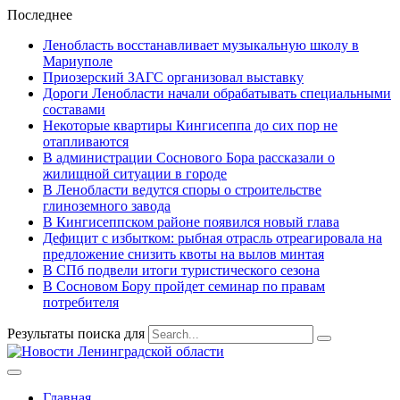
Последнее
Ленобласть восстанавливает музыкальную школу в
Мариуполе
Приозерский ЗАГС организовал выставку
Дороги Ленобласти начали обрабатывать специальными
составами
Некоторые квартиры Кингисеппа до сих пор не
отапливаются
В администрации Соснового Бора рассказали о
жилищной ситуации в городе
В Ленобласти ведутся споры о строительстве
глиноземного завода
В Кингисеппском районе появился новый глава
Дефицит с избытком: рыбная отрасль отреагировала на
предложение снизить квоты на вылов минтая
В СПб подвели итоги туристического сезона
В Сосновом Бору пройдет семинар по правам
потребителя
Результаты поиска для
Главная