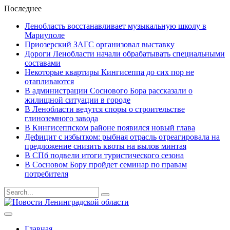
Последнее
Ленобласть восстанавливает музыкальную школу в
Мариуполе
Приозерский ЗАГС организовал выставку
Дороги Ленобласти начали обрабатывать специальными
составами
Некоторые квартиры Кингисеппа до сих пор не
отапливаются
В администрации Соснового Бора рассказали о
жилищной ситуации в городе
В Ленобласти ведутся споры о строительстве
глиноземного завода
В Кингисеппском районе появился новый глава
Дефицит с избытком: рыбная отрасль отреагировала на
предложение снизить квоты на вылов минтая
В СПб подвели итоги туристического сезона
В Сосновом Бору пройдет семинар по правам
потребителя
Результаты
поиска
для
Главная