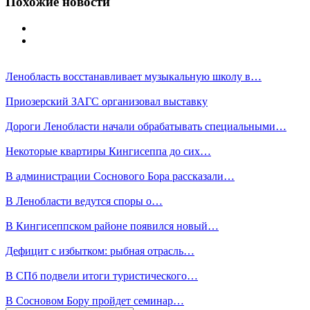
Похожие новости
Ленобласть восстанавливает музыкальную школу в…
Приозерский ЗАГС организовал выставку
Дороги Ленобласти начали обрабатывать специальными…
Некоторые квартиры Кингисеппа до сих…
В администрации Соснового Бора рассказали…
В Ленобласти ведутся споры о…
В Кингисеппском районе появился новый…
Дефицит с избытком: рыбная отрасль…
В СПб подвели итоги туристического…
В Сосновом Бору пройдет семинар…