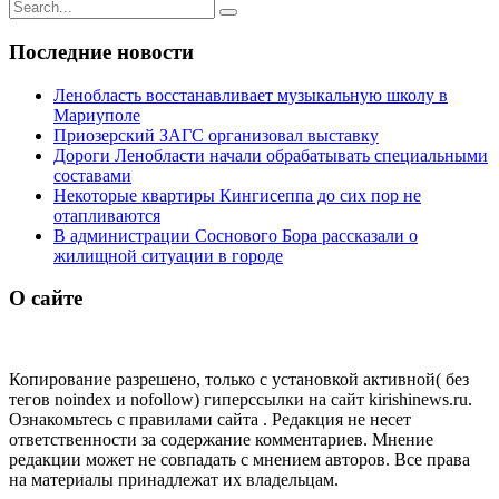
Результаты
поиска
для
Последние новости
Ленобласть восстанавливает музыкальную школу в
Мариуполе
Приозерский ЗАГС организовал выставку
Дороги Ленобласти начали обрабатывать специальными
составами
Некоторые квартиры Кингисеппа до сих пор не
отапливаются
В администрации Соснового Бора рассказали о
жилищной ситуации в городе
О сайте
Копирование разрешено, только с установкой активной( без
тегов noindex и nofollow) гиперссылки на сайт kirishinews.ru.
Ознакомьтесь с правилами сайта . Редакция не несет
ответственности за содержание комментариев. Мнение
редакции может не совпадать с мнением авторов. Все права
на материалы принадлежат их владельцам.