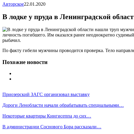
Авторское
22.01.2020
В лодке у пруда в Ленинградской обла
личность погибшего. Им оказался ранее неоднократно судимый
рыбачил.
По факту гибели мужчины проводится проверка. Тело направлен
Похожие новости
Приозерский ЗАГС организовал выставку
Дороги Ленобласти начали обрабатывать специальными…
Некоторые квартиры Кингисеппа до сих…
В администрации Соснового Бора рассказали…