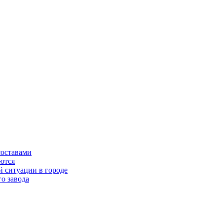
составами
ются
 ситуации в городе
о завода