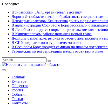
Последнее
Приозерский ЗАГС организовал выставку
Дороги Ленобласти начали обрабатывать специальными 
Некоторые квартиры Кингисеппа до сих пор не отаплива
В администрации Соснового Бора рассказали о жилищной
В Ленобласти ведутся споры о строительстве глиноземног
В Кингисеппском районе появился новый глава
Дефицит с избытком: рыбная отрасль отреагировала на п
В СПб подвели итоги туристического сезона
В Сосновом Бору пройдет семинар по правам потребител
Гатчинский музей-заповедник начал готовиться к зиме
Результаты
поиска
для
Главная
Культура
Общество
Россия
События
Статьи
Контакты