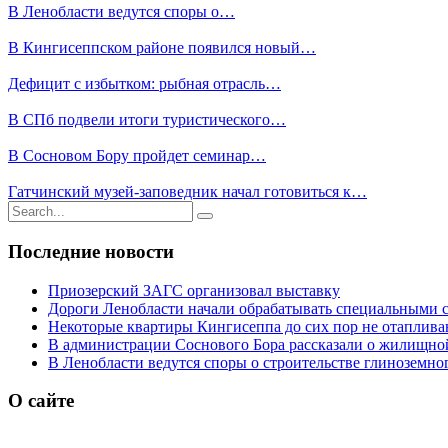
В Ленобласти ведутся споры о…
В Кингисеппском районе появился новый…
Дефицит с избытком: рыбная отрасль…
В СПб подвели итоги туристического…
В Сосновом Бору пройдет семинар…
Гатчинский музей-заповедник начал готовиться к…
Результаты
поиска
для
Последние новости
Приозерский ЗАГС организовал выставку
Дороги Ленобласти начали обрабатывать специальными 
Некоторые квартиры Кингисеппа до сих пор не отаплива
В администрации Соснового Бора рассказали о жилищной
В Ленобласти ведутся споры о строительстве глиноземног
О сайте