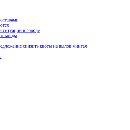
составами
ются
 ситуации в городе
о завода
редложение снизить квоты на вылов минтая
я