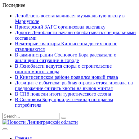
Последнее
Ленобласть восстанавливает музыкальную школу в
Мариуполе
Приозерский ЗАГС организовал выставку
Дороги Ленобласти начали обрабатывать специальными
составами
Некоторые квартиры Кингисеппа до сих пор не
отапливаются
В администрации Соснового Бора рассказали о
жилищной ситуации в городе
В Ленобласти ведутся споры о строительстве
глиноземного завода
В Кингисеппском районе появился новый глава
Дефицит с избытком: рыбная отрасль отреагировала на
предложение снизить квоты на вылов минтая
В СПб подвели итоги туристического сезона
В Сосновом Бору пройдет семинар по правам
потребителя
Результаты
поиска
для
Главная