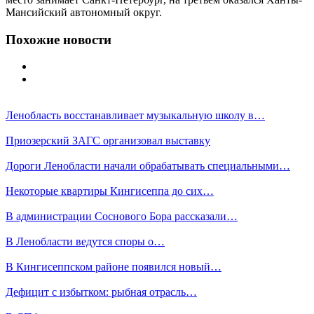
Мансийский автономный округ.
Похожие новости
Ленобласть восстанавливает музыкальную школу в…
Приозерский ЗАГС организовал выставку
Дороги Ленобласти начали обрабатывать специальными…
Некоторые квартиры Кингисеппа до сих…
В администрации Соснового Бора рассказали…
В Ленобласти ведутся споры о…
В Кингисеппском районе появился новый…
Дефицит с избытком: рыбная отрасль…