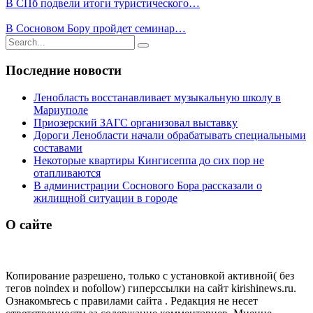
В СПб подвели итоги туристического…
В Сосновом Бору пройдет семинар…
Результаты
поиска
для
Последние новости
Ленобласть восстанавливает музыкальную школу в
Мариуполе
Приозерский ЗАГС организовал выставку
Дороги Ленобласти начали обрабатывать специальными
составами
Некоторые квартиры Кингисеппа до сих пор не
отапливаются
В администрации Соснового Бора рассказали о
жилищной ситуации в городе
О сайте
Копирование разрешено, только с установкой активной( без
тегов noindex и nofollow) гиперссылки на сайт kirishinews.ru.
Ознакомьтесь с правилами сайта . Редакция не несет