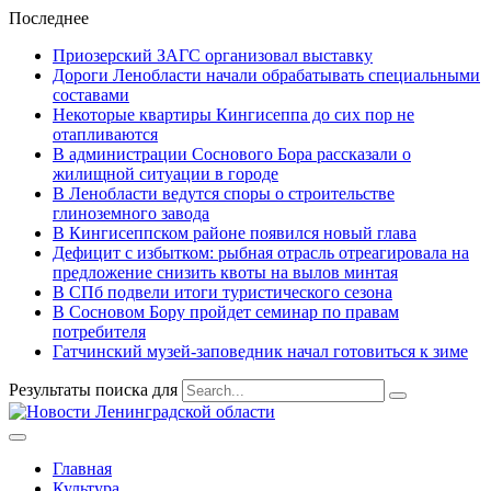
Последнее
Приозерский ЗАГС организовал выставку
Дороги Ленобласти начали обрабатывать специальными
составами
Некоторые квартиры Кингисеппа до сих пор не
отапливаются
В администрации Соснового Бора рассказали о
жилищной ситуации в городе
В Ленобласти ведутся споры о строительстве
глиноземного завода
В Кингисеппском районе появился новый глава
Дефицит с избытком: рыбная отрасль отреагировала на
предложение снизить квоты на вылов минтая
В СПб подвели итоги туристического сезона
В Сосновом Бору пройдет семинар по правам
потребителя
Гатчинский музей-заповедник начал готовиться к зиме
Результаты поиска для
Главная
Культура