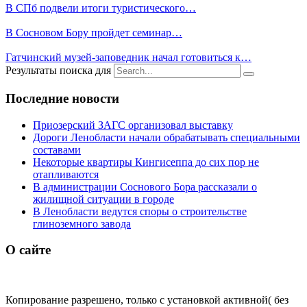
В СПб подвели итоги туристического…
В Сосновом Бору пройдет семинар…
Гатчинский музей-заповедник начал готовиться к…
Результаты поиска для
Последние новости
Приозерский ЗАГС организовал выставку
Дороги Ленобласти начали обрабатывать специальными
составами
Некоторые квартиры Кингисеппа до сих пор не
отапливаются
В администрации Соснового Бора рассказали о
жилищной ситуации в городе
В Ленобласти ведутся споры о строительстве
глиноземного завода
О сайте
Копирование разрешено, только с установкой активной( без