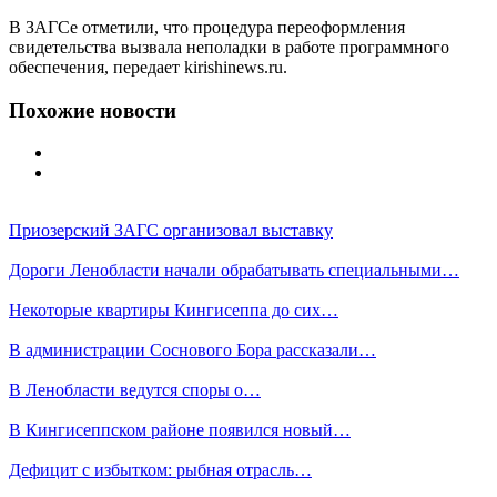
В ЗАГСе отметили, что процедура переоформления
свидетельства вызвала неполадки в работе программного
обеспечения, передает kirishinews.ru.
Похожие новости
Приозерский ЗАГС организовал выставку
Дороги Ленобласти начали обрабатывать специальными…
Некоторые квартиры Кингисеппа до сих…
В администрации Соснового Бора рассказали…
В Ленобласти ведутся споры о…
В Кингисеппском районе появился новый…
Дефицит с избытком: рыбная отрасль…