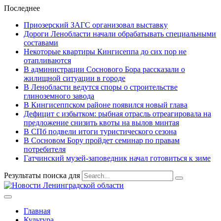
Последнее
Приозерский ЗАГС организовал выставку
Дороги Ленобласти начали обрабатывать специальными
составами
Некоторые квартиры Кингисеппа до сих пор не
отапливаются
В администрации Соснового Бора рассказали о
жилищной ситуации в городе
В Ленобласти ведутся споры о строительстве
глиноземного завода
В Кингисеппском районе появился новый глава
Дефицит с избытком: рыбная отрасль отреагировала на
предложение снизить квоты на вылов минтая
В СПб подвели итоги туристического сезона
В Сосновом Бору пройдет семинар по правам
потребителя
Гатчинский музей-заповедник начал готовиться к зиме
Результаты поиска для
Главная
Культура