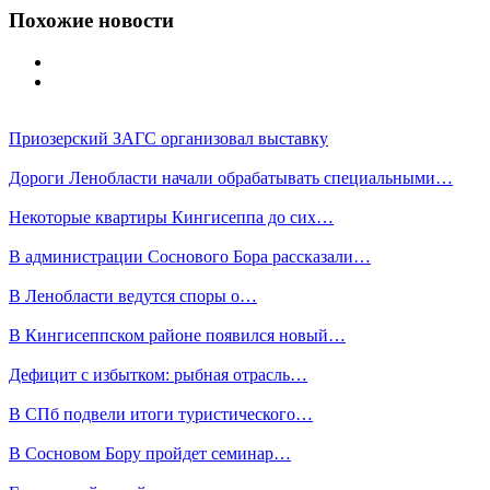
Похожие новости
Приозерский ЗАГС организовал выставку
Дороги Ленобласти начали обрабатывать специальными…
Некоторые квартиры Кингисеппа до сих…
В администрации Соснового Бора рассказали…
В Ленобласти ведутся споры о…
В Кингисеппском районе появился новый…
Дефицит с избытком: рыбная отрасль…
В СПб подвели итоги туристического…
В Сосновом Бору пройдет семинар…