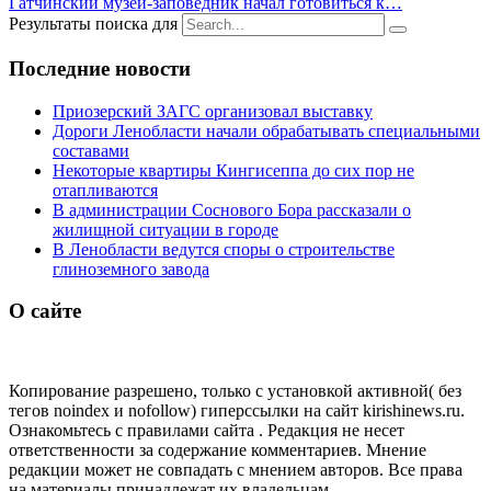
Гатчинский музей-заповедник начал готовиться к…
Результаты поиска для
Последние новости
Приозерский ЗАГС организовал выставку
Дороги Ленобласти начали обрабатывать специальными
составами
Некоторые квартиры Кингисеппа до сих пор не
отапливаются
В администрации Соснового Бора рассказали о
жилищной ситуации в городе
В Ленобласти ведутся споры о строительстве
глиноземного завода
О сайте
Копирование разрешено, только с установкой активной( без
тегов noindex и nofollow) гиперссылки на сайт kirishinews.ru.
Ознакомьтесь с правилами сайта . Редакция не несет
ответственности за содержание комментариев. Мнение
редакции может не совпадать с мнением авторов. Все права
на материалы принадлежат их владельцам.