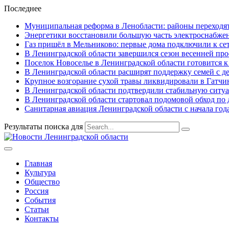
Последнее
Муниципальная реформа в Ленобласти: районы переходят
Энергетики восстановили большую часть электроснабжен
Газ пришёл в Мельниково: первые дома подключили к се
В Ленинградской области завершился сезон весенней про
Поселок Новоселье в Ленинградской области готовится к
В Ленинградской области расширят поддержку семей с де
Крупное возгорание сухой травы ликвидировали в Гатчи
В Ленинградской области подтвердили стабильную ситуа
В Ленинградской области стартовал подомовой обход по
Санитарная авиация Ленинградской области с начала год
Результаты поиска для
Главная
Культура
Общество
Россия
События
Статьи
Контакты