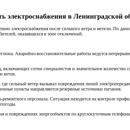
ь электроснабжения в Ленинградской об
ению электроснабжения после сильного ветра и метели. По дан
бителей, оказавшихся в зоне отключений.
егиона. Аварийно-восстановительные работы ведутся непрерывн
, включающих сотни специалистов и значительное количество с
и веток.
 где сильный ветер вызывал повреждения линий электропередачи
ленные пункты направляются резервные источники питания.
-ремонтного персонала. Ситуация находится на контроле профи
епогоды.
ия и повреждениях энергообъектов по круглосуточным телефона