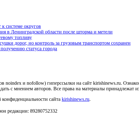
 к системе округов
ия в Ленинградской области после шторма и метели
тевому топливу
сушки дорог, но контроль за грузовым транспортом сохранен
 получению статуса города
в noindex и nofollow) гиперссылки на сайт kirishinews.ru. Ознак
дать с мнением авторов. Все права на материалы принадлежат и
ой конфиденциальности сайта
kirishinews.ru
.
он редакции: 89280752332