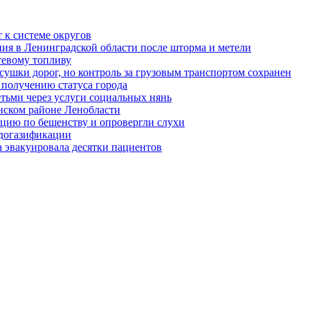
 к системе округов
ия в Ленинградской области после шторма и метели
тевому топливу
сушки дорог, но контроль за грузовым транспортом сохранен
 получению статуса города
тьми через услуги социальных нянь
нском районе Ленобласти
цию по бешенству и опровергли слухи
 догазификации
а эвакуировала десятки пациентов