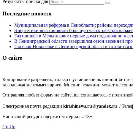
Результаты поиска для
Последние новости
Муниципальная реформа в Ленобласти: районы переходят
Энергетики восстановили большую часть электроснабжен
Газ пришёл в Мельниково: первые дома подключили к се
В Ленинградской области завершился сезон весенней про
Поселок Новоселье в Ленинградской области готовится к
О сайте
Копирование разрешено, только с установкой активной( без тего
за содержание комментариев. Мнение редакции может не совпа
Отправляя любую форму на сайте, вы соглашаетесь с политик
kirishinews.ru@yandex.ru
Электронная почта редакции
/ Телеф
Настоящий ресурс содержит материалы 18+
Go Up